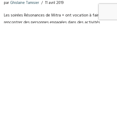
par
Ghislaine Tamisier
11 avril 2019
Les soirées Résonances de Mitra + ont vocation à faire se
rencontrer des personnes engagées dans des activités
sociales pour partager leurs expériences et permettre de
capitaliser et partager des idées. Un vendredi du mois de mai
prochain (le 17…
Lire la suite »
Mitra+ apporte sa pierre à
l’édifice SINGA
par
Ghislaine Tamisier
7 mars 2019
On ne présente plus SINGA, association née il y a quelques
années d’un mouvement citoyen dans le but de créer des
ponts entre des personnes réfugiées et leur société d’accueil.
Parmi leurs programmes phares, citons CALM (Comme à la